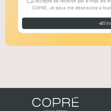
J’accepte de recevoir par e-mail les 
COPRÉ. Je peux me désinscrire à tou
S'in