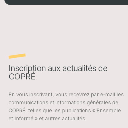
Nous contacter
Portail web entreprises
Portail web assurés
FR
EN
DE
FR
EN
DE
Inscription aux actualités de
COPRÉ
POLITIQUE EN MATIÈRE DE COOKIES
PROTECTION DES DONNÉES
En vous inscrivant, vous recevrez par e-mail les
communications et informations générales de
COPRÉ, telles que les publications « Ensemble
et Informé » et autres actualités.