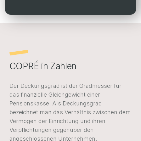
Webportal Unternehmen
Webportal Versicherte
FR
EN
DE
FR
EN
DE
COPRÉ in Zahlen
POLITIQUE EN MATIÈRE DE COOKIES
PROTECTION DES DONNÉES
Der Deckungsgrad ist der Gradmesser für
das finanzielle Gleichgewicht einer
Pensionskasse. Als Deckungsgrad
bezeichnet man das Verhältnis zwischen dem
Vermögen der Einrichtung und ihren
Verpflichtungen gegenüber den
angeschlossenen Unternehmen.