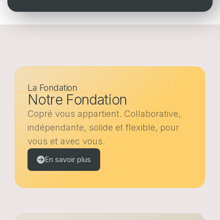
Portail web entreprises
Portail web assurés
FR
EN
DE
FR
EN
DE
La Fondation
Notre Fondation
POLITIQUE EN MATIÈRE DE COOKIES
PROTECTION DES DONNÉES
Copré vous appartient. Collaborative,
indépendante, solide et flexible, pour
vous et avec vous.
En savoir plus