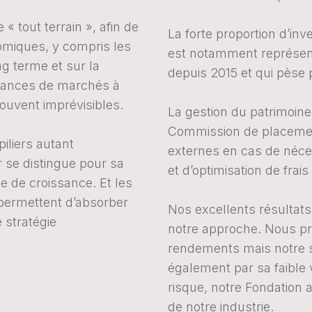
 « tout terrain », afin de
La forte proportion d’inv
omiques, y compris les
est notamment représent
ng terme et sur la
depuis 2015 et qui pèse 
ndances de marchés à
souvent imprévisibles.
La gestion du patrimoine
Commission de placemen
piliers autant
externes en cas de néc
 se distingue pour sa
et d’optimisation de frais 
e de croissance. Et les
 permettent d’absorber
Nos excellents résultats
e stratégie
notre approche. Nous pr
rendements mais notre s
également par sa faible 
risque, notre Fondation a
de notre industrie.