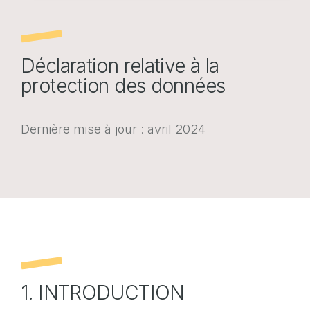
Portail web entreprises
Portail web assurés
Déclaration relative à la
FR
EN
DE
protection des données
FR
EN
DE
Dernière mise à jour : avril 2024
POLITIQUE EN MATIÈRE DE COOKIES
PROTECTION DES DONNÉES
1. INTRODUCTION