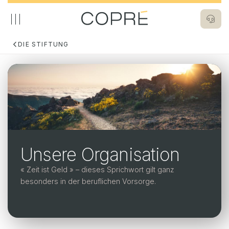
Direkt
zum
Inhalt
DIE STIFTUNG
Bild
Navigation
Die Stiftung
principale
Die Stiftung
Das Wesent
Das Wesentliche
Unser
Kapit
Unsere Organisation
Aktuelles
Unse
COPR
« Zeit ist Geld » – dieses Sprichwort gilt ganz
Dokumente
besonders in der beruflichen Vorsorge.
Rück
Kontakt