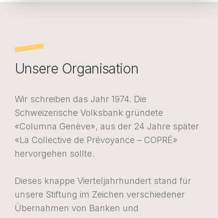
Webportal Unternehmen
Webportal Versicherte
FR
EN
DE
FR
EN
DE
Unsere Organisation
Wir schreiben das Jahr 1974. Die
POLITIQUE EN MATIÈRE DE COOKIES
PROTECTION DES DONNÉES
Schweizerische Volksbank gründete
«Columna Genève», aus der 24 Jahre später
«La Collective de Prévoyance – COPRÉ»
hervorgehen sollte.
Dieses knappe Vierteljahrhundert stand für
unsere Stiftung im Zeichen verschiedener
Übernahmen von Banken und