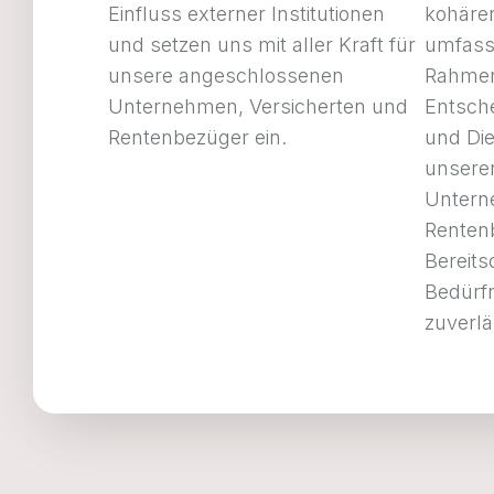
Einfluss externer Institutionen
kohären
und setzen uns mit aller Kraft für
umfass
unsere angeschlossenen
Rahmen
Unternehmen, Versicherten und
Entsch
Rentenbezüger ein.
und Di
unsere
Untern
Renten
Bereits
Bedürf
zuverlä