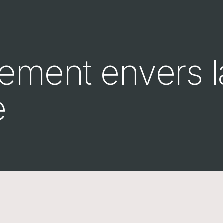
ement envers l
e