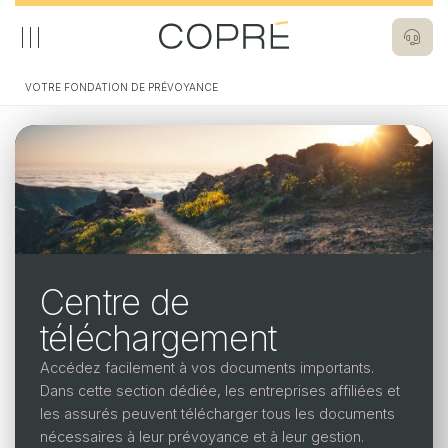
Aller
au
contenu
principal
VOTRE FONDATION DE PRÉVOYANCE
Image
Navigation
La Fondation
principale
La Fondatio
L'essentiel
L'essentiel
Notr
Inve
Centre de
Actualités
Notre
COPR
téléchargement
chiff
Documents
Accédez facilement à vos documents importants.
Réas
Dans cette section dédiée, les entreprises affiliées et
Nous contacter
les assurés peuvent télécharger tous les documents
nécessaires à leur prévoyance et à leur gestion.