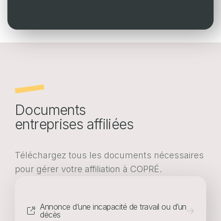
Portail web entreprises
Portail web assurés
FR
EN
DE
FR
EN
DE
POLITIQUE EN MATIÈRE DE COOKIES
PROTECTION DES DONNÉES
Documents
entreprises affiliées
Téléchargez tous les documents nécessaires
pour gérer votre affiliation à COPRÉ.
Annonce d’une incapacité de travail ou d’un
décès