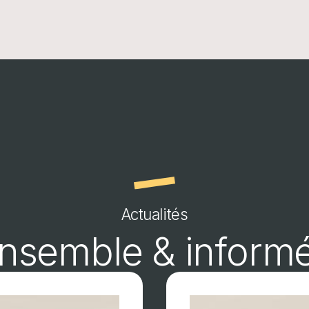
Actualités
nsemble & inform
Image