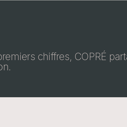
emiers chiffres, COPRÉ partag
on.