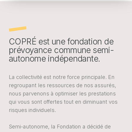
Portail web entreprises
Portail web assurés
FR
EN
DE
FR
EN
DE
COPRÉ est une fondation de
prévoyance commune semi-
autonome indépendante.
POLITIQUE EN MATIÈRE DE COOKIES
PROTECTION DES DONNÉES
La collectivité est notre force principale. En
regroupant les ressources de nos assurés,
nous parvenons à optimiser les prestations
qui vous sont offertes tout en diminuant vos
risques individuels.
Semi-autonome, la Fondation a décidé de