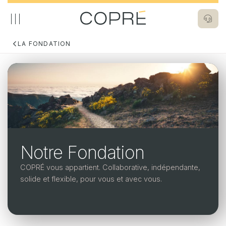
Aller
au
contenu
principal
LA FONDATION
Image
Navigation
La Fondation
principale
La Fondatio
L'essentiel
L'essentiel
Notr
Inve
Notre Fondation
Actualités
Notre
COPR
COPRÉ vous appartient. Collaborative, indépendante,
chiff
Documents
solide et flexible, pour vous et avec vous.
Réas
Nous contacter